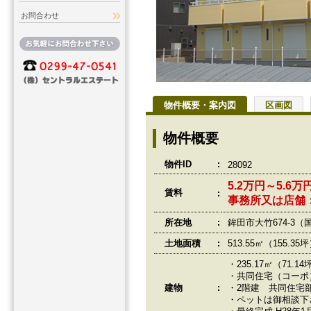
お問合わせ
物件概要・案内図
区画図
物件概要
物件ID
28092
5.2万円～5.6
賃料
事務所又は店舗：
所在地
鉾田市大竹674-3（
土地面積
513.55㎡（155.3
・235.17㎡（71.14
・共同住宅（コーポ
建物
・2階建 共同住宅
・ペットは御相談下