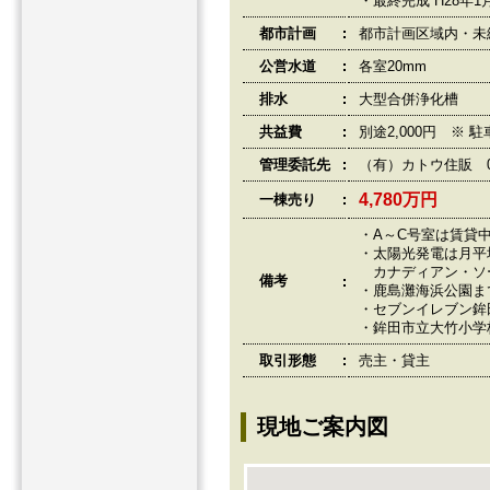
・最終完成 H28年1
都市計画
都市計画区域内・未
公営水道
各室20mm
排水
大型合併浄化槽
共益費
別途2,000円 ※ 
管理委託先
（有）カトウ住販 02
4,780万円
一棟売り
・A～C号室は賃貸
・太陽光発電は月平均約
カナディアン・ソ
備考
・鹿島灘海浜公園まで
・セブンイレブン鉾田
・鉾田市立大竹小学校
取引形態
売主・貸主
現地ご案内図