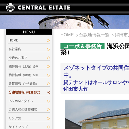
HOME
分譲地情報一覧
鉾田市
HOME
海浜公園
コーポ＆事務所
会社案内
築）
交通のご案内
物件情報
（土地）@Ｈ
メゾネットタイプの共同住
中。
物件情報
（建物）@Ｈ
貸テナントはネールサロン
賃貸情報
（社有建物）
鉾田市大竹
分譲地情報
（特選含む）
IBARAKIスタイル
ご購入後の建築相談
リンク集
サイトマップ